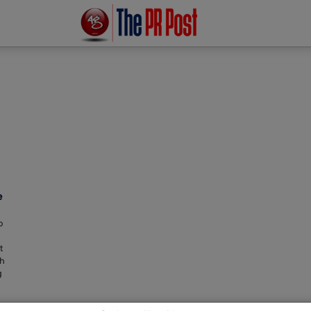
e
o
t
kh
g
,